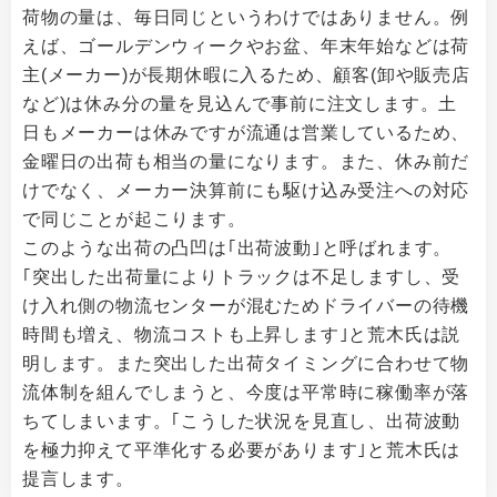
荷物の量は、毎日同じというわけではありません。例
えば、ゴールデンウィークやお盆、年末年始などは荷
主(メーカー)が長期休暇に入るため、顧客(卸や販売店
など)は休み分の量を見込んで事前に注文します。土
日もメーカーは休みですが流通は営業しているため、
金曜日の出荷も相当の量になります。また、休み前だ
けでなく、メーカー決算前にも駆け込み受注への対応
で同じことが起こります。
このような出荷の凸凹は｢出荷波動｣と呼ばれます。
｢突出した出荷量によりトラックは不足しますし、受
け入れ側の物流センターが混むためドライバーの待機
時間も増え、物流コストも上昇します｣と荒木氏は説
明します。また突出した出荷タイミングに合わせて物
流体制を組んでしまうと、今度は平常時に稼働率が落
ちてしまいます。｢こうした状況を見直し、出荷波動
を極力抑えて平準化する必要があります｣と荒木氏は
提言します。