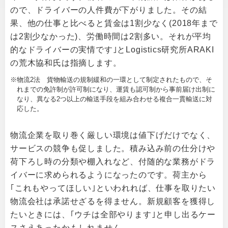
ので、ドライバーの人件費が下がりました。その結
果、他の仕事と比べると賃金は1割少なく(2018年まで
は2割少なかった)、労働時間は2割多い。それが平均
的なドライバーの実情です｣とLogistics研究所ARAKI
の荒木協和氏は指摘します。
物流2法 貨物輸送の規制緩和の一環として制定されたもので、そ
れまでの免許制が許可制になり、運賃も認可制から事前届け出制に
なり、異なる2つ以上の輸送手段を組み合わせる複合一貫輸送に対
応した。
物流企業を取り巻く厳しい環境は値下げだけでなく、
サービスの競争も促しました。積み込み前の仕分けや
荷下ろし時の分類や棚入れなど、付随的な業務がドラ
イバーに求められるようになったのです。荷主から
｢これもやってほしい｣といわれれば、仕事を取りたい
物流会社は承諾せざるを得ません。新規顧客を獲得し
たいときには、｢ウチは全部やります｣と申し出るケー
スさえあったかもしれません。