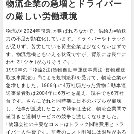
物流企業の急増とドライバー
の厳しい労働環境
物流の｢2024年問題｣が叫ばれるなかで、供給力=輸送
力の不足が顕在化しています。ドライバーやトラック
が足りず、苦労している荷主企業は少なくないはずで
す。物流危機ともいえる状況ですが、背景には長年に
わたる｢ツケ｣がありそうです。
1990年の『物流2法(貨物自動車運送事業法･貨物運送
※
取扱事業法)』
による規制緩和を受けて、物流企業が
急増しました。1989年に4万社弱だった貨物自動車運
送事業者数は2004年に6万社を超え、現在でも6万社
台です。さらにそれと同時期に日本のバブルが崩壊
し、仕事が激減したことで競争は激化。物流企業間で
値引きと過剰サービスの競争も激しくなりました。
｢物流会社の主要なコストはトラック関連費用とドラ
イバー人件費です。前者のコスト削減には限界がある