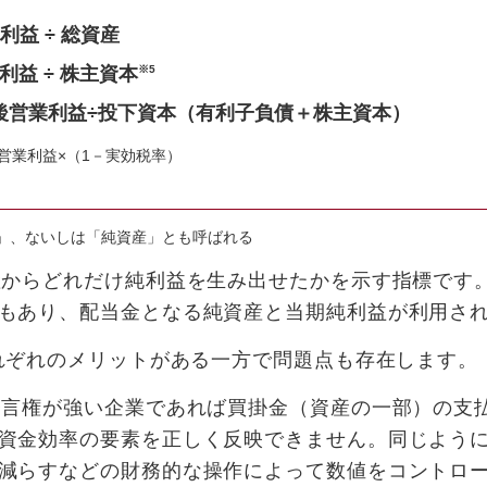
利益 ÷ 総資産
利益 ÷ 株主資本
※5
税引後営業利益÷投下資本（有利子負債＋株主資本）
営業利益×（1－実効税率）
」、ないしは「純資産」とも呼ばれる
産からどれだけ純利益を生み出せたかを示す指標です。
もあり、配当金となる純資産と当期純利益が利用さ
それぞれのメリットがある一方で問題点も存在します。
発言権が強い企業であれば買掛金（資産の一部）の支
資金効率の要素を正しく反映できません。同じように
減らすなどの財務的な操作によって数値をコントロ