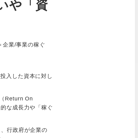
違いや「資
益率＝企業/事業の稼ぐ
、投入した資本に対し
eturn On
続的な成長力や「稼ぐ
。
く、行政府が企業の