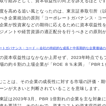
取り組みとして、資本収益性の向上を訴えるほどで
度を高める追い風となったのは、東京証券取引所（
べき企業統治の原則「コーポレートガバナンス・コ
企業が投資家などの期待に応えるために資本収益性
ジメントや経営資源の適正配分を行うべきとの原則
ートガバナンス・コード ─ 会社の持続的な成長と中長期的な企業価値の
の資本収益性はなかなか上昇せず、2023年時点でも
場の約６割の上場企業が「ROE ８％未満」「PBR１
込むことは、その企業の成長性に対する市場の評価・
ーンが大きいと判断されていることを意味します。
証は2023年3月、PBR 1倍割れの企業を主な対象
進を要請
※4
。そのなかで、資本コストや資本収益性