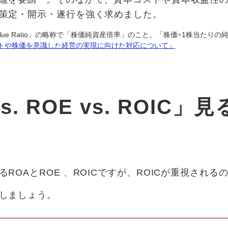
策定・開示・遂行を強く求めました。
ok-value Ratio」の略称で「株価純資産倍率」のこと。「株価÷1株当た
トや株価を意識した経営の実現に向けた対応について」
s. ROE vs. ROIC
ROAとROE 、ROICですが、ROICが重視され
しましょう。