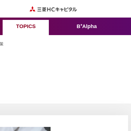
TOPICS
B⁺Alpha
策