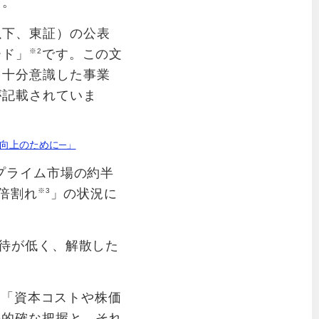
す。
以下、東証）の公表
ード」
※2
です。この文
を十分意識した事業
が記載されていま
向上のために─」
プライム市場の約半
倍割れ
※3
」の状況に
期待が低く、解散した
に「資本コストや株価
の的確な把握と、それ