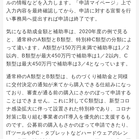
ルの情報などを入力します。「申請マイページ」上で
入力内容を最終確認してから、申請に対する宣誓を行
い事務局へ提出すれば申請は終了です。
気になる助成金額と補助率は、2020年度の例で見る
と、通常枠のA類型とB類型、特別枠C類型の分類によ
って違います。A類型が150万円未満で補助率は1／2
以内、B類型が最大450万円で補助率は1／2以内、C
類型は最大450万円で補助率は3／4となっています。
通常枠のA類型とB類型は、ものづくり補助金と同様
に交付決定の通知が来てから購入できる仕組みになっ
ており、審査が通る前の購入にさかのぼって申請する
ことはできません。これに対してC類型は、新型コロ
ナ感染拡大に伴って設置された特別枠であり、コロナ
対策に取り組む事業者のIT導入を優先的に支援するも
のです。公募前の購入もさかのぼって申請できたり、
ITツールやPC・タブレットなどハードウェアのレン